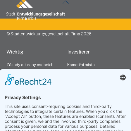
Back
To
Top
©
Stadtentwicklungsgesellschaft Pirna
2026
Wichtig
Investieren
Zásady ochrany osobních
Komerční místa
údajů
Investování v Pirně
Otisk
Kontaktní osoba
Kontaktujte nás
Možnosti financování
Wirtschaft
Unternehmen
Umístění podniku
Společnost