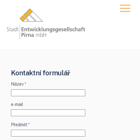
Skip
Men
to
content
Kontaktní formulář
Název
*
e-mail
Předmět
*